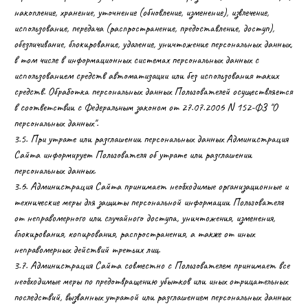
накопление, хранение, уточнение (обновление, изменение), извлечение,
использование, передача (распространение, предоставление, доступ),
обезличивание, блокирование, удаление, уничтожение персональных данных,
в том числе в информационных системах персональных данных с
использованием средств автоматизации или без использования таких
средств. Обработка персональных данных Пользователей осуществляется
в соответствии с Федеральным законом от 27.07.2006 N 152-ФЗ "О
персональных данных".
3.5. При утрате или разглашении персональных данных Администрация
Сайта информирует Пользователя об утрате или разглашении
персональных данных.
3.6. Администрация Сайта принимает необходимые организационные и
технические меры для защиты персональной информации Пользователя
от неправомерного или случайного доступа, уничтожения, изменения,
блокирования, копирования, распространения, а также от иных
неправомерных действий третьих лиц.
3.7. Администрация Сайта совместно с Пользователем принимает все
необходимые меры по предотвращению убытков или иных отрицательных
последствий, вызванных утратой или разглашением персональных данных