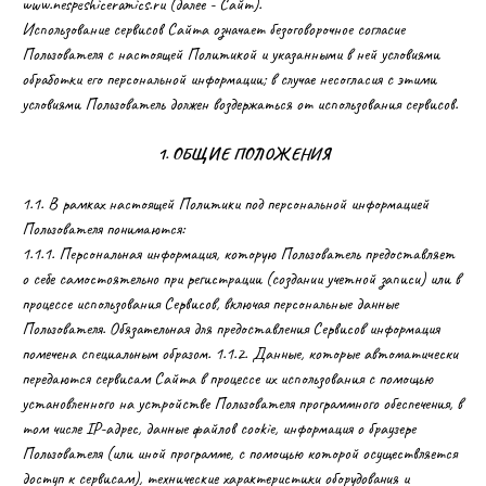
www.nespeshiceramics.ru (далее - Сайт).
Использование сервисов Сайта означает безоговорочное согласие
Пользователя с настоящей Политикой и указанными в ней условиями
обработки его персональной информации; в случае несогласия с этими
условиями Пользователь должен воздержаться от использования сервисов.
1. ОБЩИЕ ПОЛОЖЕНИЯ
1.1. В рамках настоящей Политики под персональной информацией
Пользователя понимаются:
1.1.1. Персональная информация, которую Пользователь предоставляет
о себе самостоятельно при регистрации (создании учетной записи) или в
процессе использования Сервисов, включая персональные данные
Пользователя. Обязательная для предоставления Сервисов информация
помечена специальным образом. 1.1.2. Данные, которые автоматически
передаются сервисам Сайта в процессе их использования с помощью
установленного на устройстве Пользователя программного обеспечения, в
том числе IP-адрес, данные файлов cookie, информация о браузере
Пользователя (или иной программе, с помощью которой осуществляется
доступ к сервисам), технические характеристики оборудования и