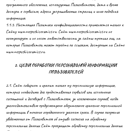
программного обеспечения, используемых Пользователем, дата и время
доступа к сервисам, адреса запрашиваемых страниц и иная подобная
информация.
1.1.3. Настоящая Политика конфиденциальности применяется только к
Сайту www.nespeshiceramics.ru. Сайт www.nespeshiceramics.ru не
контролирует и не несет ответственности за сайты третьих лиц, на
которые Пользователь может перейти по ссылкам, доступным на Сайте
www.nespeshiceramics.ru.
2. ЦЕЛИ ОБРАБОТКИ ПЕРСОНАЛЬНОЙ ИНФОРМАЦИИ
ПОЛЬЗОВАТЕЛЕЙ
2.1. Сайт собирает и хранит только ту персональную информацию,
которая необходима для предоставления сервисов или исполнения
соглашений и договоров с Пользователем, за исключением случаев, когда
законодательством предусмотрено обязательное хранение персональной
информации в течение определенного законом срока. В случае получения
уведомления от Пользователя об отзыве согласия на обработку
персональных данных Сайт прекращает обработку персональных данных