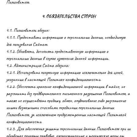
Пользователя.
4. ОБЯЗАТЕЛЬСТВА СТОРОН
4.1. Пользователь обязан:
4.1.1. Предоставить информацию о персональных данных, необходимую
для пользования Сайтом.
4.1.2. Обновлять, дополнять предоставленную информацию о
персональных данных в случае изменения данной информации.
4.2. Администрация Сайта обязана:
4.2.1. Использовать полученную информацию исключительно для целей,
указанных в настоящей Политике конфиденциальности.
4.2.2. Обеспечить хранение конфиденциальной информации в тайне, не
разглашать без предварительного письменного разрешения Пользователя, а
также не осуществлять продажу, обмен, опубликование либо разглашение
иными возможными способами переданных персональных данных
Пользователя, за исключением предусмотренных настоящей Политикой
конфиденциальности.
4.2.3. Для обеспечения защиты персональных данных Пользователя при их
обработке приняты правовые, организационные и технические меры от