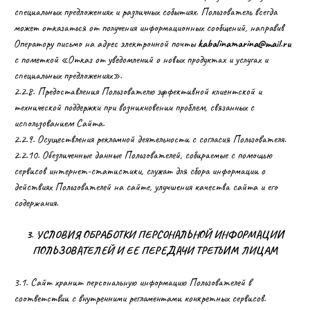
специальных предложениях и различных событиях. Пользователь всегда
может отказаться от получения информационных сообщений, направив
Оператору письмо на адрес электронной почты
kabalinamarina@mail.ru
с пометкой «Отказ от уведомлений о новых продуктах и услугах и
специальных предложениях».
2.2.8. Предоставления Пользователю эффективной клиентской и
технической поддержки при возникновении проблем, связанных с
использованием Сайта.
2.2.9. Осуществления рекламной деятельности с согласия Пользователя.
2.2.10. Обезличенные данные Пользователей, собираемые с помощью
сервисов интернет-статистики, служат для сбора информации о
действиях Пользователей на сайте, улучшения качества сайта и его
содержания.
3. УСЛОВИЯ ОБРАБОТКИ ПЕРСОНАЛЬНОЙ ИНФОРМАЦИИ
ПОЛЬЗОВАТЕЛЕЙ И ЕЕ ПЕРЕДАЧИ ТРЕТЬИМ ЛИЦАМ
3.1. Сайт хранит персональную информацию Пользователей в
соответствии с внутренними регламентами конкретных сервисов.