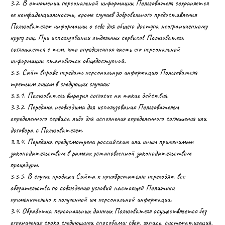
3.2. В отношении персональной информации Пользователя сохраняется
ее конфиденциальность, кроме случаев добровольного предоставления
Пользователем информации о себе для общего доступа неограниченному
кругу лиц. При использовании отдельных сервисов Пользователь
соглашается с тем, что определенная часть его персональной
информации становится общедоступной.
3.3. Сайт вправе передать персональную информацию Пользователя
третьим лицам в следующих случаях:
3.3.1. Пользователь выразил согласие на такие действия.
3.3.2. Передача необходима для использования Пользователем
определенного сервиса либо для исполнения определенного соглашения или
договора с Пользователем.
3.3.4. Передача предусмотрена российским или иным применимым
законодательством в рамках установленной законодательством
процедуры.
3.3.5. В случае продажи Сайта к приобретателю переходят все
обязательства по соблюдению условий настоящей Политики
применительно к полученной им персональной информации.
3.4. Обработка персональных данных Пользователя осуществляется без
ограничения срока следующими способами: сбор, запись, систематизация,