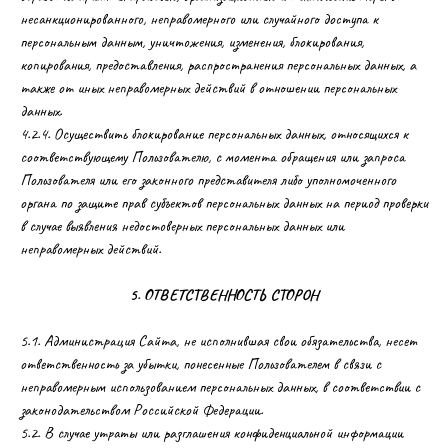
несанкционированного, неправомерного или случайного доступа к
персональным данным, уничтожения, изменения, блокирования,
копирования, предоставления, распространения персональных данных, а
также от иных неправомерных действий в отношении персональных
данных.
4.2.4. Осуществить блокирование персональных данных, относящихся к
соответствующему Пользователю, с момента обращения или запроса
Пользователя или его законного представителя либо уполномоченного
органа по защите прав субъектов персональных данных на период проверки
в случае выявления недостоверных персональных данных или
неправомерных действий.
5. ОТВЕТСТВЕННОСТЬ СТОРОН
5.1. Администрация Сайта, не исполнившая свои обязательства, несет
ответственность за убытки, понесенные Пользователем в связи с
неправомерным использованием персональных данных, в соответствии с
законодательством Российской Федерации.
5.2. В случае утраты или разглашения конфиденциальной информации