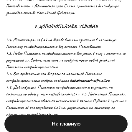
Пользователем и Администрацией Сайта применяется действующее
законодательство Российской Федерации.
7. ДОПОЛНИТЕЛЬНЫЕ УСЛОВИЯ
7.1. Администрация Сайта вправе вносить изменения в настоящую
Политику конфиденциальности без согласия Пользователя.
7.2. Новая Политика конфиденциальности вступает в силу с момента ее
размещения на Сайте, если иное не предусмотрено новой редакцией
Политики конфиденциальности.
7.3. Все предложения или вопросы по настоящей Политике
конфиденциальности следует сообщать
kabalinamarina@mail.ru
.
7.4. Действующая Политика конфиденциальности размещена на
странице по адресу: www.nespeshiceramics.ru. 7.5. Настоящая Политика
конфиденциальности является неотъемлемой частью Публичной оферты и
Соглашения об использовании Сайта, размещенных на странице по
адресу: www.nespeshiceramics.ru.
На главную