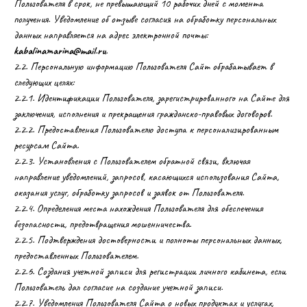
Пользователя в срок, не превышающий 10 рабочих дней с момента
получения. Уведомление об отзыве согласия на обработку персональных
данных направляется на адрес электронной почты:
kabalinamarina@mail.ru
.
2.2. Персональную информацию Пользователя Сайт обрабатывает в
следующих целях:
2.2.1. Идентификации Пользователя, зарегистрированного на Сайте для
заключения, исполнения и прекращения гражданско-правовых договоров.
2.2.2. Предоставления Пользователю доступа к персонализированным
ресурсам Сайта.
2.2.3. Установления с Пользователем обратной связи, включая
направление уведомлений, запросов, касающихся использования Сайта,
оказания услуг, обработку запросов и заявок от Пользователя.
2.2.4. Определения места нахождения Пользователя для обеспечения
безопасности, предотвращения мошенничества.
2.2.5. Подтверждения достоверности и полноты персональных данных,
предоставленных Пользователем.
2.2.6. Создания учетной записи для регистрации личного кабинета, если
Пользователь дал согласие на создание учетной записи.
2.2.7. Уведомления Пользователя Сайта о новых продуктах и услугах,